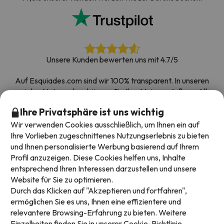
Unsere Kunden bewerten uns mit 4.7/5
Auf Esquiades.com sind wir 100% transparent. In unseren
sozialen Netzwerken können Sie Ihre Meinung äußern. Alle
Umfragen, die wir erhalten und im Internet veröffentlichen,
Ihre Privatsphäre ist uns wichtig
stammen von echten Kunden.
Wir verwenden Cookies ausschließlich, um Ihnen ein auf
Buchen Sie mit Vertrauen
|
Über 700.000 Menschen
Ihre Vorlieben zugeschnittenes Nutzungserlebnis zu bieten
haben ihren Skiurlaub bei Esquiades.com gebucht
und Ihnen personalisierte Werbung basierend auf Ihrem
Profil anzuzeigen. Diese Cookies helfen uns, Inhalte
entsprechend Ihren Interessen darzustellen und unsere
Website für Sie zu optimieren.
Verfügbare Zahlungsarten
Durch das Klicken auf "Akzeptieren und fortfahren",
ermöglichen Sie es uns, Ihnen eine effizientere und
relevantere Browsing-Erfahrung zu bieten. Weitere
Einzelheiten finden Sie in unserer
Cookie-Richtlinie.