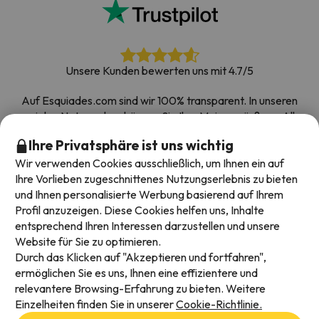
Unsere Kunden bewerten uns mit 4.7/5
Auf Esquiades.com sind wir 100% transparent. In unseren
sozialen Netzwerken können Sie Ihre Meinung äußern. Alle
Umfragen, die wir erhalten und im Internet veröffentlichen,
Ihre Privatsphäre ist uns wichtig
stammen von echten Kunden.
Wir verwenden Cookies ausschließlich, um Ihnen ein auf
Buchen Sie mit Vertrauen
|
Über 700.000 Menschen
Ihre Vorlieben zugeschnittenes Nutzungserlebnis zu bieten
haben ihren Skiurlaub bei Esquiades.com gebucht
und Ihnen personalisierte Werbung basierend auf Ihrem
Profil anzuzeigen. Diese Cookies helfen uns, Inhalte
entsprechend Ihren Interessen darzustellen und unsere
Website für Sie zu optimieren.
Verfügbare Zahlungsarten
Durch das Klicken auf "Akzeptieren und fortfahren",
ermöglichen Sie es uns, Ihnen eine effizientere und
relevantere Browsing-Erfahrung zu bieten. Weitere
Einzelheiten finden Sie in unserer
Cookie-Richtlinie.