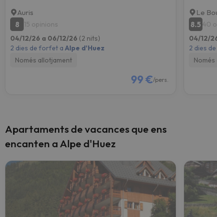
Auris
Le Bo
8
8.5
15 opinions
40 o
04/12/26 a 06/12/26
(2 nits)
04/12/2
2 dies de forfet a
Alpe d'Huez
2 dies de
Només allotjament
Només 
99 €
/pers.
Apartaments de vacances que ens
encanten a Alpe d'Huez