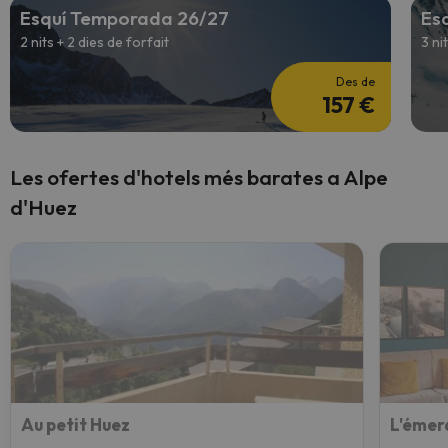
Esquí Temporada 26/27
Es
2 nits + 2 dies de forfait
3 ni
Des de
157 €
Les ofertes d'hotels més barates a Alpe
d'Huez
Au petit Huez
L'émer