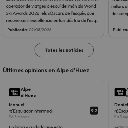
operador de viatges d'esquí del món als World
millors 
Ski Awards 2026, els «Òscars de l'esquí», que
descomp
reconeixen l'excel·lència en la indústria de l'esquí.
Vota ara i ajuda'ns a arribar al capdamunt!
Publicada:
07/08/2026
Publica
Totes les notícies
Últimes opinions en Alpe d'Huez
Alpe
d'Huez
Manuel
Danie
9.2
Esquiador intermedi
Esqu
Fa 3 mesos
Fa 3 m
Lo larga y cuidada que esta
Estaci