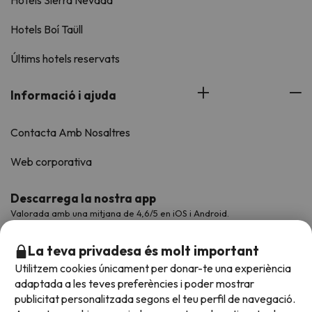
Hotels Boí Taüll
Últims hotels reservats
Informació i ajuda
Contacta Amb Nosaltres
Web corporativa
Descarrega la nostra app
Valorada amb una mitjana de 4,6/5 en iOS i Android.
La teva privadesa és molt important
Utilitzem cookies únicament per donar-te una experiència
adaptada a les teves preferències i poder mostrar
publicitat personalitzada segons el teu perfil de navegació.