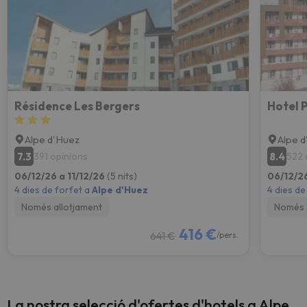
Résidence Les Bergers
Alpe d'Huez
Alpe 
7.3
8.4
391 opinions
522 
06/12/26 a 11/12/26
(5 nits)
06/12/26
4 dies de forfet a
Alpe d'Huez
4 dies de
Només allotjament
Només 
416 €
641 €
/pers.
La nostra selecció d'ofertes d'hotels a Alpe