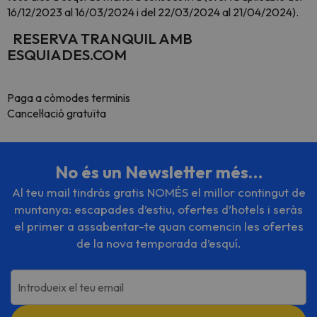
16/12/2023 al 16/03/2024 i del 22/03/2024 al 21/04/2024).
RESERVA TRANQUIL AMB
ESQUIADES.COM
Paga a còmodes terminis
Cancel·lació gratuïta
No és un Newsletter més…
Al teu mail tindràs gratis NOMÉS el millor contingut de
muntanya: escapades d’estiu, ofertes d’hotels i seràs
el primer a assabentar-te quan comencin les ofertes
de la nova temporada d’esquí.
Introdueix el teu email