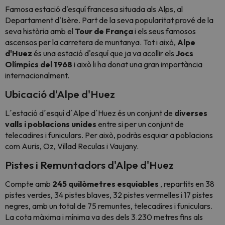
Famosa estació d'esquí francesa situada als Alps, al
Departament d'Isère. Part de la seva popularitat prové de la
seva història amb el
Tour de França
i els seus famosos
ascensos per la carretera de muntanya. Tot i això,
Alpe
d'Huez
és una estació d'esquí que ja va acollir els
Jocs
Olímpics del 1968
i això li ha donat una gran importància
internacionalment.
Ubicació d'Alpe d'Huez
L´estació d´esquí d´Alpe d´Huez és un conjunt de
diverses
valls i poblacions unides
entre si per un conjunt de
telecadires i funiculars. Per això, podràs esquiar a poblacions
com Auris, Oz, Villad Reculas i Vaujany.
Pistes i Remuntadors d'Alpe d'Huez
Compte amb
245 quilòmetres esquiables
, repartits en 38
pistes verdes, 34 pistes blaves, 32 pistes vermelles i 17 pistes
negres, amb un total de 75 remuntes, telecadires i funiculars.
La cota màxima i mínima va des dels 3.230 metres fins als