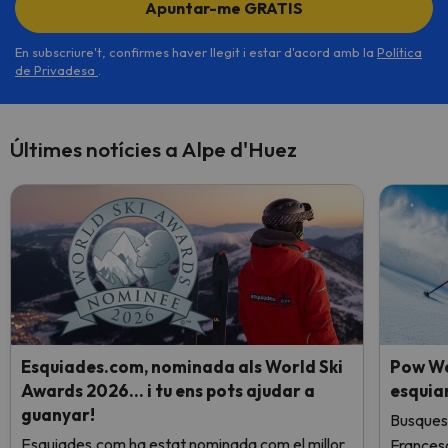
Apuntar-me GRATIS
En subscriure't, confirmes haver llegit i estar d'acord amb la
Política
de Privadesa
.
Últimes notícies a Alpe d'Huez
Esquiades.com, nominada als World Ski
Pow We
Awards 2026… i tu ens pots ajudar a
esquia
guanyar!
Busques 
Esquiades.com ha estat nominada com el millor
Frances