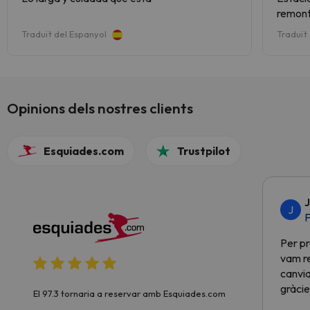
remont
Traduït del Espanyol
Traduït
Opinions dels nostres clients
Esquiades.com
Trustpilot
J
J
F
Per pr
vam re
canvia
gràcie
El 97.3 tornaria a reservar amb Esquiades.com