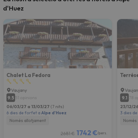
d'Huez
Chalet La Fedora
Terrés
Vaujany
Vauja
9.5
9.1
51 opinions
78 o
06/03/27 a 13/03/27
(7 nits)
23/12/2
6 dies de forfet a
Alpe d'Huez
3 dies de
Només allotjament
Només 
1742 €
2681 €
/pers.