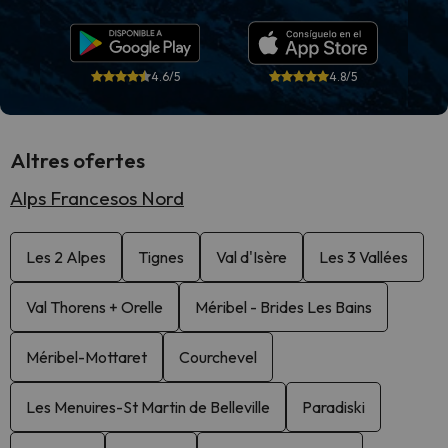
4.6/5
4.8/5
Altres ofertes
Alps Francesos Nord
Les 2 Alpes
Tignes
Val d'Isère
Les 3 Vallées
Val Thorens + Orelle
Méribel - Brides Les Bains
Méribel-Mottaret
Courchevel
Les Menuires-St Martin de Belleville
Paradiski