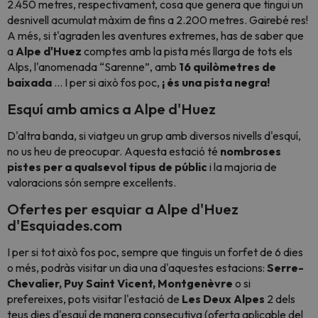
2.450 metres, respectivament, cosa que genera que tingui un
desnivell acumulat màxim de fins a 2.200 metres. Gairebé res!
A més, si t'agraden les aventures extremes, has de saber que
a
Alpe d'Huez
comptes amb la pista més llarga de tots els
Alps, l'anomenada “Sarenne”, amb
16 quilòmetres de
baixada
... I per si això fos poc,
¡ és una pista negra!
Esquí amb amics a Alpe d'Huez
D'altra banda, si viatgeu un grup amb diversos nivells d'esquí,
no us heu de preocupar. Aquesta estació té
nombroses
pistes per a qualsevol tipus de públic
i la majoria de
valoracions són sempre excel·lents.
Ofertes per esquiar a Alpe d'Huez
d'Esquiades.com
I per si tot això fos poc, sempre que tinguis un forfet de 6 dies
o més, podràs visitar un dia una d'aquestes estacions:
Serre-
Chevalier, Puy Saint Vicent, Montgenèvre
o si
prefereixes, pots visitar l'estació de
Les Deux Alpes
2 dels
teus dies d'esquí de manera consecutiva (oferta aplicable del