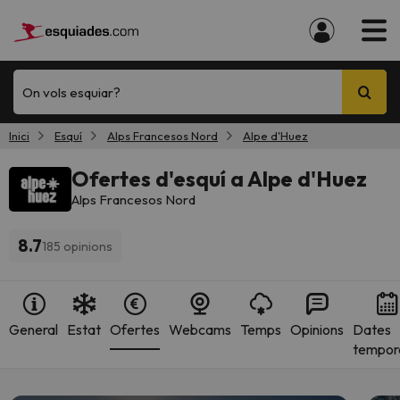
On vols esquiar?
Inici
Esquí
Alps Francesos Nord
Alpe d'Huez
Ofertes d'esquí a Alpe d'Huez
Alps Francesos Nord
8.7
185 opinions
General
Estat
Ofertes
Webcams
Temps
Opinions
Dates
tempor