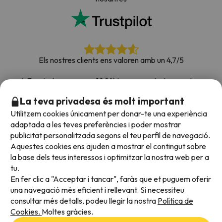
Els nostres clients ens valoren amb un 4,7/5
A Esquiades.com som 100% transparents. Les nostres
xarxes socials estan obertes perquè puguis deixar la teva
La teva privadesa és molt important
opinió, totes les enquestes que rebem i que publiquem a la
Utilitzem cookies únicament per donar-te una experiència
web són de clients reals.
adaptada a les teves preferències i poder mostrar
Confia en nosaltres
|
Hem portat de viatge més de
publicitat personalitzada segons el teu perfil de navegació.
700.000 persones a la neu.
Aquestes cookies ens ajuden a mostrar el contingut sobre
la base dels teus interessos i optimitzar la nostra web per a
tu.
En fer clic a "Acceptar i tancar", faràs que et puguem oferir
Acceptem
una navegació més eficient i rellevant. Si necessiteu
consultar més detalls, podeu llegir la nostra
Política de
Cookies.
Moltes gràcies.