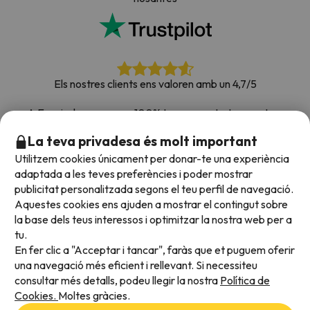
Els nostres clients ens valoren amb un 4,7/5
A Esquiades.com som 100% transparents. Les nostres
xarxes socials estan obertes perquè puguis deixar la teva
La teva privadesa és molt important
opinió, totes les enquestes que rebem i que publiquem a la
Utilitzem cookies únicament per donar-te una experiència
web són de clients reals.
adaptada a les teves preferències i poder mostrar
Confia en nosaltres
|
Hem portat de viatge més de
publicitat personalitzada segons el teu perfil de navegació.
700.000 persones a la neu.
Aquestes cookies ens ajuden a mostrar el contingut sobre
la base dels teus interessos i optimitzar la nostra web per a
tu.
En fer clic a "Acceptar i tancar", faràs que et puguem oferir
Acceptem
una navegació més eficient i rellevant. Si necessiteu
consultar més detalls, podeu llegir la nostra
Política de
Cookies.
Moltes gràcies.