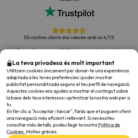
Els nostres clients ens valoren amb un 4,7/5
A Esquiades.com som 100% transparents. Les nostres
xarxes socials estan obertes perquè puguis deixar la teva
La teva privadesa és molt important
opinió, totes les enquestes que rebem i que publiquem a la
Utilitzem cookies únicament per donar-te una experiència
web són de clients reals.
adaptada a les teves preferències i poder mostrar
Confia en nosaltres
|
Hem portat de viatge més de
publicitat personalitzada segons el teu perfil de navegació.
700.000 persones a la neu.
Aquestes cookies ens ajuden a mostrar el contingut sobre
la base dels teus interessos i optimitzar la nostra web per a
tu.
En fer clic a "Acceptar i tancar", faràs que et puguem oferir
Acceptem
una navegació més eficient i rellevant. Si necessiteu
consultar més detalls, podeu llegir la nostra
Política de
Cookies.
Moltes gràcies.