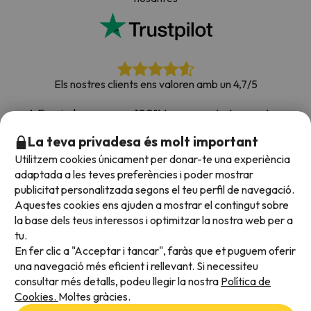
Els nostres clients ens valoren amb un 4,7/5
A Esquiades.com som 100% transparents. Les nostres
xarxes socials estan obertes perquè puguis deixar la teva
La teva privadesa és molt important
opinió, totes les enquestes que rebem i que publiquem a la
Utilitzem cookies únicament per donar-te una experiència
web són de clients reals.
adaptada a les teves preferències i poder mostrar
Confia en nosaltres
|
Hem portat de viatge més de
publicitat personalitzada segons el teu perfil de navegació.
700.000 persones a la neu.
Aquestes cookies ens ajuden a mostrar el contingut sobre
la base dels teus interessos i optimitzar la nostra web per a
tu.
En fer clic a "Acceptar i tancar", faràs que et puguem oferir
Acceptem
una navegació més eficient i rellevant. Si necessiteu
consultar més detalls, podeu llegir la nostra
Política de
Cookies.
Moltes gràcies.