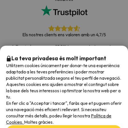
Els nostres clients ens valoren amb un 4,7/5
A Esquiades.com som 100% transparents. Les nostres
xarxes socials estan obertes perquè puguis deixar la teva
La teva privadesa és molt important
opinió, totes les enquestes que rebem i que publiquem a la
Utilitzem cookies únicament per donar-te una experiència
web són de clients reals.
adaptada a les teves preferències i poder mostrar
Confia en nosaltres
|
Hem portat de viatge més de
publicitat personalitzada segons el teu perfil de navegació.
700.000 persones a la neu.
Aquestes cookies ens ajuden a mostrar el contingut sobre
la base dels teus interessos i optimitzar la nostra web per a
tu.
En fer clic a "Acceptar i tancar", faràs que et puguem oferir
Acceptem
una navegació més eficient i rellevant. Si necessiteu
consultar més detalls, podeu llegir la nostra
Política de
Cookies.
Moltes gràcies.