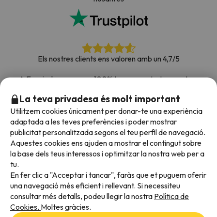
Els nostres clients ens valoren amb un 4,7/5
A Esquiades.com som 100% transparents. Les nostres
xarxes socials estan obertes perquè puguis deixar la teva
La teva privadesa és molt important
opinió, totes les enquestes que rebem i que publiquem a la
Utilitzem cookies únicament per donar-te una experiència
web són de clients reals.
adaptada a les teves preferències i poder mostrar
Confia en nosaltres
|
Hem portat de viatge més de
publicitat personalitzada segons el teu perfil de navegació.
700.000 persones a la neu.
Aquestes cookies ens ajuden a mostrar el contingut sobre
la base dels teus interessos i optimitzar la nostra web per a
tu.
En fer clic a "Acceptar i tancar", faràs que et puguem oferir
Acceptem
una navegació més eficient i rellevant. Si necessiteu
consultar més detalls, podeu llegir la nostra
Política de
Cookies.
Moltes gràcies.