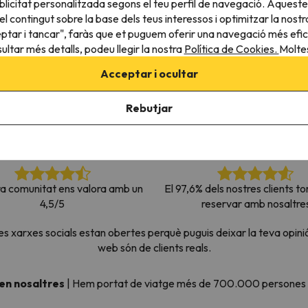
licitat personalitzada segons el teu perfil de navegació. Aqueste
el nord. Quan trobi la seva brúixola torna.
l contingut sobre la base dels teus interessos i optimitzar la nostr
eptar i tancar", faràs que et puguem oferir una navegació més eficie
ultar més detalls, podeu llegir la nostra
Política de Cookies.
Moltes
Acceptar i ocultar
Rebutjar
ra comunitat ens valora amb un
El 97,6% dels nostres clients to
4,5/5
reservar amb nosaltre
xarxes socials estan obertes perquè puguis deixar la teva opinió
web són de clients reals.
 en nosaltres
|
Hem portat de viatge més de 700.000 persones a