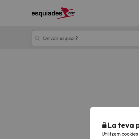
Esquí
Escapades
!Vaja! No hem trobat resultats que coincideixi
La teva 
Utilitzem cookies