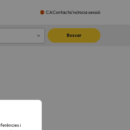
CA
Contacta'ns
Inicia sessió
Buscar
ferències i