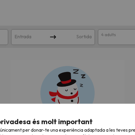
4 adults
Entrada
Sortida
n amb la teva cerca. Intenteu modificar la destinació.
privadesa és molt important
Estem buscant les millors ofertes!
 únicament per donar-te una experiència adaptada a les teves pre