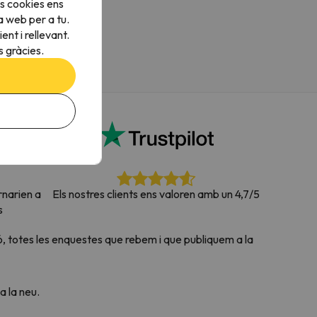
s cookies ens
a web per a tu.
nt i rellevant.
 gràcies.
rnarien a
Els nostres clients ens valoren amb un 4,7/5
s
, totes les enquestes que rebem i que publiquem a la
 la neu.