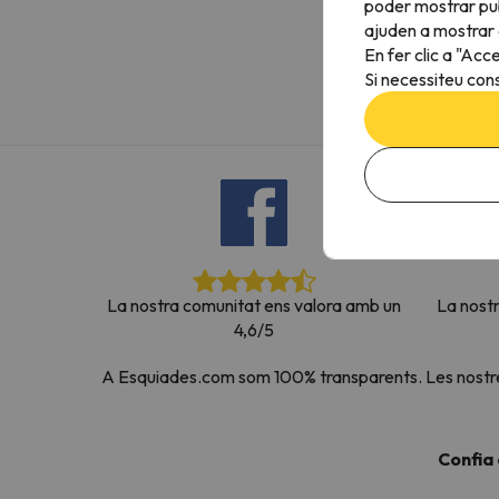
poder mostrar pub
Vaja! Sembla que el nostre cercador ha perdut 
ajuden a mostrar e
En fer clic a "Acc
Si necessiteu cons
La nostra comunitat ens valora amb un
La nost
4,6/5
A Esquiades.com som 100% transparents. Les nostres 
Confia