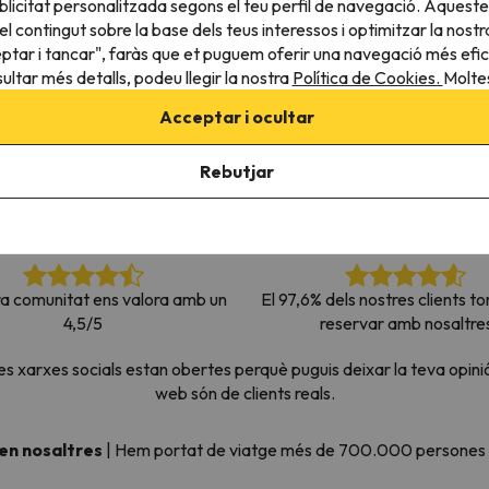
licitat personalitzada segons el teu perfil de navegació. Aqueste
el nord. Quan trobi la seva brúixola torna.
l contingut sobre la base dels teus interessos i optimitzar la nostr
eptar i tancar", faràs que et puguem oferir una navegació més eficie
ultar més detalls, podeu llegir la nostra
Política de Cookies.
Moltes
Acceptar i ocultar
Rebutjar
ra comunitat ens valora amb un
El 97,6% dels nostres clients to
4,5/5
reservar amb nosaltre
xarxes socials estan obertes perquè puguis deixar la teva opinió
web són de clients reals.
 en nosaltres
|
Hem portat de viatge més de 700.000 persones a