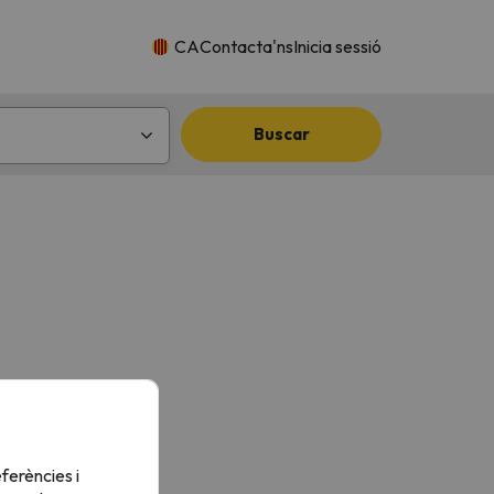
CA
Contacta'ns
Inicia sessió
Buscar
ferències i