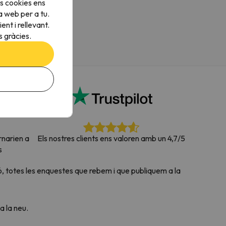
s cookies ens
a web per a tu.
nt i rellevant.
 gràcies.
rnarien a
Els nostres clients ens valoren amb un 4,7/5
s
, totes les enquestes que rebem i que publiquem a la
 la neu.