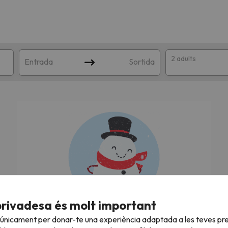
2 adults
Entrada
Sortida
n amb la teva cerca. Intenteu modificar la destinació.
privadesa és molt important
Estem buscant les millors ofertes!
 únicament per donar-te una experiència adaptada a les teves pre