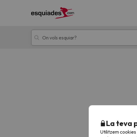
Esquí
Escapades
!Vaja! No hem trobat resultats que coincideixi
La teva 
Utilitzem cookies