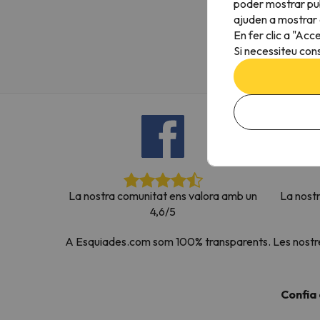
poder mostrar pub
Vaja! Sembla que el nostre cercador ha perdut 
ajuden a mostrar e
En fer clic a "Acc
Si necessiteu cons
La nostra comunitat ens valora amb un
La nost
4,6/5
A Esquiades.com som 100% transparents. Les nostres 
Confia