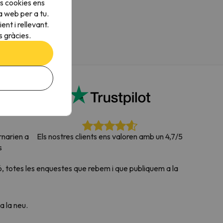
s cookies ens
a web per a tu.
nt i rellevant.
 gràcies.
rnarien a
Els nostres clients ens valoren amb un 4,7/5
s
, totes les enquestes que rebem i que publiquem a la
 la neu.