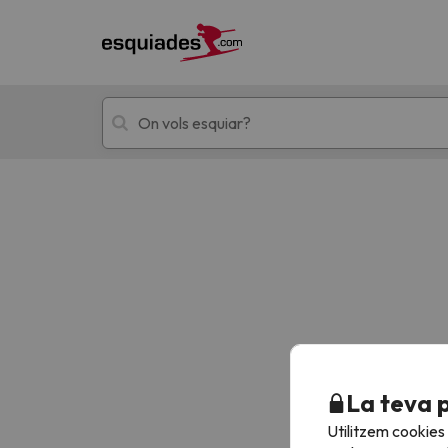
Esquí
Escapades
!Vaja! No hem trobat resultats que coincideixi
La teva 
Utilitzem cookies