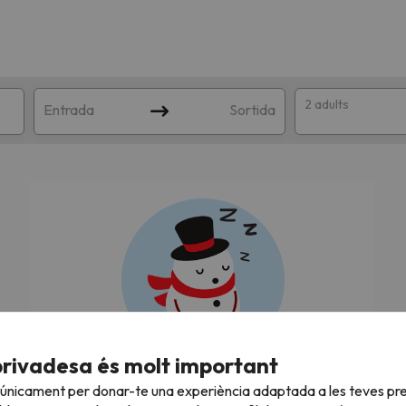
2 adults
Entrada
Sortida
n amb la teva cerca. Intenteu modificar la destinació.
privadesa és molt important
Estem buscant les millors ofertes!
 únicament per donar-te una experiència adaptada a les teves pre