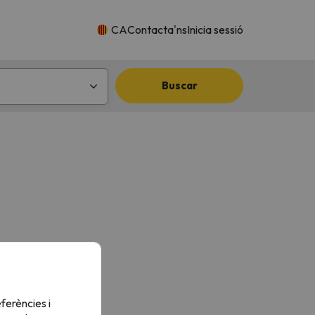
CA
Contacta'ns
Inicia sessió
Buscar
ferències i