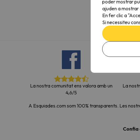
poder mostrar pub
Vaja! Sembla que el nostre cercador ha perdut 
ajuden a mostrar e
En fer clic a "Acc
Si necessiteu cons
La nostra comunitat ens valora amb un
La nost
4,6/5
A Esquiades.com som 100% transparents. Les nostres 
Confia