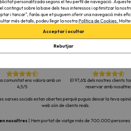
licitat personalitzada segons el teu perfil de navegació. Aqueste
el nord. Quan trobi la seva brúixola torna.
l contingut sobre la base dels teus interessos i optimitzar la nostr
eptar i tancar", faràs que et puguem oferir una navegació més eficie
ultar més detalls, podeu llegir la nostra
Política de Cookies.
Moltes
Acceptar i ocultar
Rebutjar
ra comunitat ens valora amb un
El 97,6% dels nostres clients to
4,5/5
reservar amb nosaltre
xarxes socials estan obertes perquè puguis deixar la teva opinió
web són de clients reals.
 en nosaltres
|
Hem portat de viatge més de 700.000 persones a