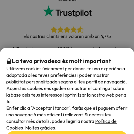
Els nostres clients ens valoren amb un 4,7/5
A Esquiades.com som 100% transparents. Les nostres
xarxes socials estan obertes perquè puguis deixar la teva
La teva privadesa és molt important
opinió, totes les enquestes que rebem i que publiquem a la
Utilitzem cookies únicament per donar-te una experiència
web són de clients reals.
adaptada a les teves preferències i poder mostrar
Confia en nosaltres
|
Hem portat de viatge més de
publicitat personalitzada segons el teu perfil de navegació.
700.000 persones a la neu.
Aquestes cookies ens ajuden a mostrar el contingut sobre
la base dels teus interessos i optimitzar la nostra web per a
tu.
En fer clic a "Acceptar i tancar", faràs que et puguem oferir
Acceptem
una navegació més eficient i rellevant. Si necessiteu
consultar més detalls, podeu llegir la nostra
Política de
Cookies.
Moltes gràcies.