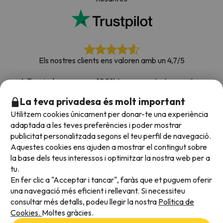
Els nostres clients ens valoren amb un 4,7/5
A Esquiades.com som 100% transparents. Les nostres
xarxes socials estan obertes perquè puguis deixar la teva
La teva privadesa és molt important
opinió, totes les enquestes que rebem i que publiquem a la
Utilitzem cookies únicament per donar-te una experiència
web són de clients reals.
adaptada a les teves preferències i poder mostrar
Confia en nosaltres
|
Hem portat de viatge més de
publicitat personalitzada segons el teu perfil de navegació.
700.000 persones a la neu.
Aquestes cookies ens ajuden a mostrar el contingut sobre
la base dels teus interessos i optimitzar la nostra web per a
tu.
En fer clic a "Acceptar i tancar", faràs que et puguem oferir
Acceptem
una navegació més eficient i rellevant. Si necessiteu
consultar més detalls, podeu llegir la nostra
Política de
Cookies.
Moltes gràcies.