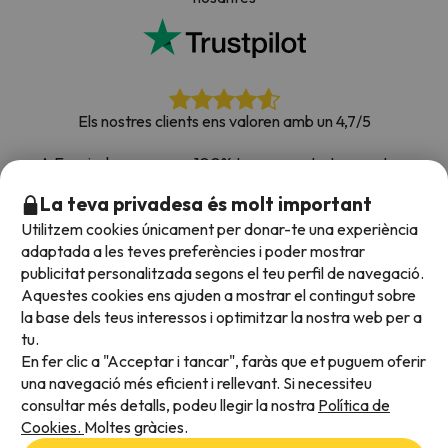
Els nostres clients ens valoren amb un 4,7/5
A Esquiades.com som 100% transparents. Les nostres
xarxes socials estan obertes perquè puguis deixar la teva
La teva privadesa és molt important
opinió, totes les enquestes que rebem i que publiquem a la
Utilitzem cookies únicament per donar-te una experiència
web són de clients reals.
adaptada a les teves preferències i poder mostrar
Confia en nosaltres
|
Hem portat de viatge més de
publicitat personalitzada segons el teu perfil de navegació.
700.000 persones a la neu.
Aquestes cookies ens ajuden a mostrar el contingut sobre
la base dels teus interessos i optimitzar la nostra web per a
tu.
En fer clic a "Acceptar i tancar", faràs que et puguem oferir
Acceptem
una navegació més eficient i rellevant. Si necessiteu
consultar més detalls, podeu llegir la nostra
Política de
Cookies.
Moltes gràcies.